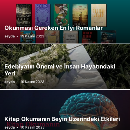
Okunması Gereken En İyi Romanlar
seyda
-
19 Kasım 2023
Edebiyatın Önemi ve İnsan Hayatındaki
Yeri
seyda
-
19 Kasım 2023
Kitap Okumanın Beyin Üzerindeki Etkileri
seyda
-
10 Kasım 2023