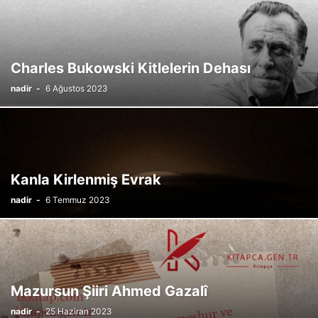
Charles Bukowski Kitlelerin Dehası
nadir
-
6 Ağustos 2023
Kanla Kirlenmiş Evrak
nadir
-
6 Temmuz 2023
Mazursun Şiiri Ahmed Gazalî
nadir
-
25 Haziran 2023