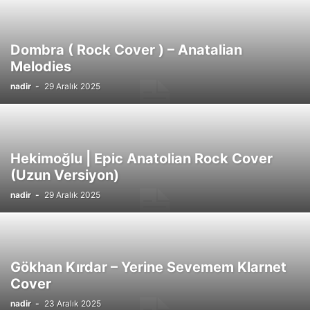
Dombra ( Rock Cover ) – Anatalian
Melodies
nadir
-
29 Aralık 2025
Hekimoğlu | Epic Anatolian Rock Cover
(Uzun Versiyon)
nadir
-
29 Aralık 2025
Gökhan Kırdar – Yerine Sevemem Klarnet
Cover
nadir
-
23 Aralık 2025