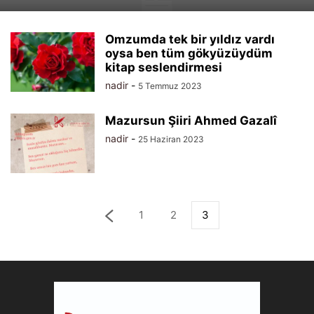
Omzumda tek bir yıldız vardı
oysa ben tüm gökyüzüydüm
kitap seslendirmesi
nadir
-
5 Temmuz 2023
Mazursun Şiiri Ahmed Gazalî
nadir
-
25 Haziran 2023
1
2
3