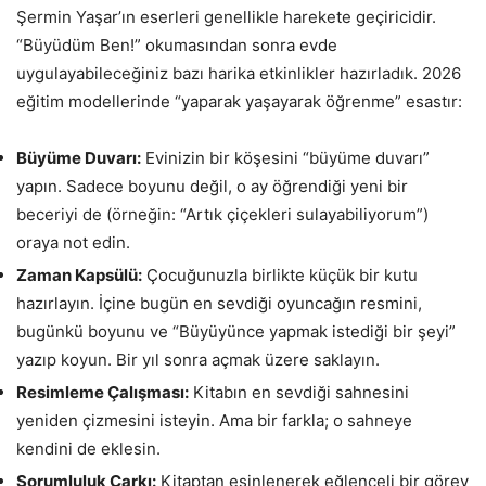
Şermin Yaşar’ın eserleri genellikle harekete geçiricidir.
“Büyüdüm Ben!” okumasından sonra evde
uygulayabileceğiniz bazı harika etkinlikler hazırladık. 2026
eğitim modellerinde “yaparak yaşayarak öğrenme” esastır:
Büyüme Duvarı:
Evinizin bir köşesini “büyüme duvarı”
yapın. Sadece boyunu değil, o ay öğrendiği yeni bir
beceriyi de (örneğin: “Artık çiçekleri sulayabiliyorum”)
oraya not edin.
Zaman Kapsülü:
Çocuğunuzla birlikte küçük bir kutu
hazırlayın. İçine bugün en sevdiği oyuncağın resmini,
bugünkü boyunu ve “Büyüyünce yapmak istediği bir şeyi”
yazıp koyun. Bir yıl sonra açmak üzere saklayın.
Resimleme Çalışması:
Kitabın en sevdiği sahnesini
yeniden çizmesini isteyin. Ama bir farkla; o sahneye
kendini de eklesin.
Sorumluluk Çarkı:
Kitaptan esinlenerek eğlenceli bir görev