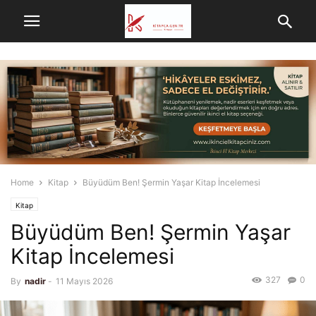
Home
Kitap
Büyüdüm Ben! Şermin Yaşar Kitap İncelemesi
Kitap
Büyüdüm Ben! Şermin Yaşar
Kitap İncelemesi
327
0
By
nadir
-
11 Mayıs 2026