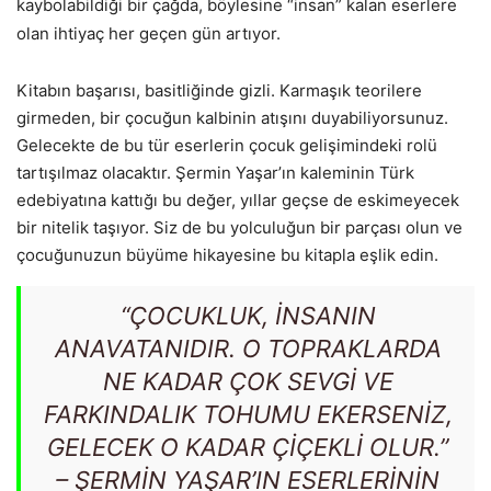
kaybolabildiği bir çağda, böylesine “insan” kalan eserlere
olan ihtiyaç her geçen gün artıyor.
Kitabın başarısı, basitliğinde gizli. Karmaşık teorilere
girmeden, bir çocuğun kalbinin atışını duyabiliyorsunuz.
Gelecekte de bu tür eserlerin çocuk gelişimindeki rolü
tartışılmaz olacaktır. Şermin Yaşar’ın kaleminin Türk
edebiyatına kattığı bu değer, yıllar geçse de eskimeyecek
bir nitelik taşıyor. Siz de bu yolculuğun bir parçası olun ve
çocuğunuzun büyüme hikayesine bu kitapla eşlik edin.
“ÇOCUKLUK, INSANIN
ANAVATANIDIR. O TOPRAKLARDA
NE KADAR ÇOK SEVGI VE
FARKINDALIK TOHUMU EKERSENIZ,
GELECEK O KADAR ÇIÇEKLI OLUR.”
– ŞERMIN YAŞAR’IN ESERLERININ