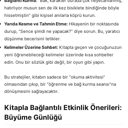
Bağlantı Kurma:
“Bak, karakter burada çok heyecanlanmış,
hatırlıyor musun sen de ilk kez bisiklete bindiğinde böyle
hissetmiştin” gibi kişisel anılarla köprü kurun.
Yarıda Kesme ve Tahmin Etme:
Hikayenin bir noktasında
durup, “Sence şimdi ne yapacak?” diye sorun. Bu, yaratıcı
düşünme becerisini tetikler.
Kelimeler Üzerine Sohbet:
Kitapta geçen ve çocuğunuzun
yeni öğrenebileceği kelimeler üzerinde kısa sohbetler
edin. Onu bir sözlük gibi değil, bir oyun gibi yapın.
Bu stratejiler, kitabın sadece bir “okuma aktivitesi”
olmasından çıkıp, bir “öğrenme ve bağ kurma seansı”na
dönüşmesini sağlayacaktır.
Kitapla Bağlantılı Etkinlik Önerileri:
Büyüme Günlüğü