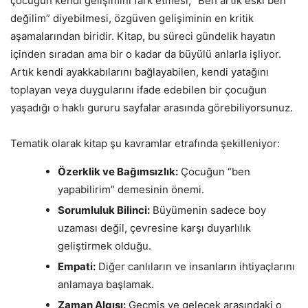
çocuğun kendi gelişimini fark etmesi, “Ben artık eski ben
değilim” diyebilmesi, özgüven gelişiminin en kritik
aşamalarından biridir. Kitap, bu süreci gündelik hayatın
içinden sıradan ama bir o kadar da büyülü anlarla işliyor.
Artık kendi ayakkabılarını bağlayabilen, kendi yatağını
toplayan veya duygularını ifade edebilen bir çocuğun
yaşadığı o haklı gururu sayfalar arasında görebiliyorsunuz.
Tematik olarak kitap şu kavramlar etrafında şekilleniyor:
Özerklik ve Bağımsızlık:
Çocuğun “ben
yapabilirim” demesinin önemi.
Sorumluluk Bilinci:
Büyümenin sadece boy
uzaması değil, çevresine karşı duyarlılık
geliştirmek olduğu.
Empati:
Diğer canlıların ve insanların ihtiyaçlarını
anlamaya başlamak.
Zaman Algısı:
Geçmiş ve gelecek arasındaki o