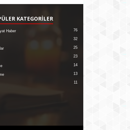
ÜLER KATEGORİLER
76
yat Haber
32
25
lar
23
14
le
13
me
11