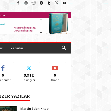
eri
Yazarlar
0
3,912
0
enenler
Takipçiler
Abone
ZER YAZILAR
Martin Eden Kitap