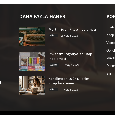
DAHA FAZLA HABER
POP
Edebi
Martin Eden Kitap İncelemesi
Kitap
Kitap
12 Mayıs 2026
Video
Genel
İmkansız Coğrafyalar Kitap
İncelemesi
Maka
Genel
11 Mayıs 2026
Dene
Şiir
Kendimden Özür Dilerim
Kitap İncelemesi
Kitap
11 Mayıs 2026