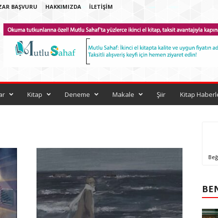
ZAR BAŞVURU
HAKKIMIZDA
İLETIŞIM
ar
Kitap
Deneme
Makale
Şiir
Kitap Haberl
Beğ
BEN