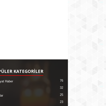
ÜLER KATEGORİLER
76
yat Haber
32
25
lar
23