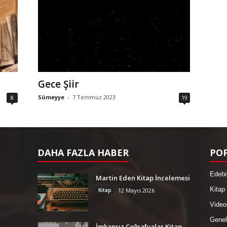
Gece Şiir
Sümeyye
-
7 Temmuz 2023
8
19
DAHA FAZLA HABER
POP
Edebi
Martin Eden Kitap İncelemesi
Kitap
Kitap
12 Mayıs 2026
Video
Genel
İmkansız Coğrafyalar Kitap