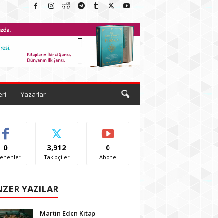
eri
Yazarlar
0
3,912
0
enenler
Takipçiler
Abone
ZER YAZILAR
Martin Eden Kitap