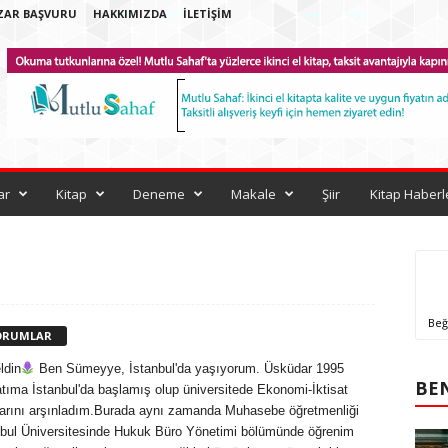
ZAR BAŞVURU
HAKKIMIZDA
İLETIŞIM
ar
Kitap
Deneme
Makale
Şiir
Kitap Haberl
Beğ
ORUMLAR
ldin
Ben Sümeyye, İstanbul'da yaşıyorum. Üsküdar 1995
BEN
ıma İstanbul'da başlamış olup üniversitede Ekonomi-İktisat
llarını arşınladım.Burada aynı zamanda Muhasebe öğretmenliği
anbul Üniversitesinde Hukuk Büro Yönetimi bölümünde öğrenim