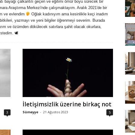
ı bayağı çalkantılı geçen ve eğitimi ömür boyu sürecek bir
ra Araştırma Merkezi'nde çalışmaktayım. Aralık 2021'de bir
ım ve evlendim
Oğlak kadınıyım ama kesinlikle keçi inadım
, bitkileri, yazmayı ve yeni bilgiler öğrenmeyi severim. Burada
rım ve özümden dökülecek satırlara şahit olacak okurlara,
istedim. 🕊
İletişimsizlik üzerine birkaç not
Sümeyye
-
21 Ağustos 2023
3
5