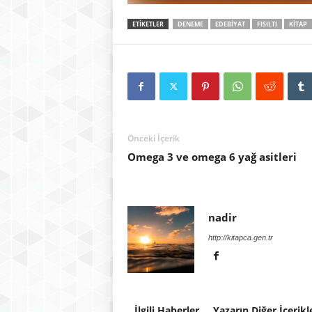
ETIKETLER
DENEME
EDEBIYAT
FISILTI
KITAP
Önceki İçerik
Omega 3 ve omega 6 yağ asitleri
nadir
http://kitapca.gen.tr
İlgili Haberler
Yazarın Diğer İçerikl