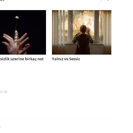
msizlik üzerine birkaç not
Yalnız ve Sessiz
15:38
7