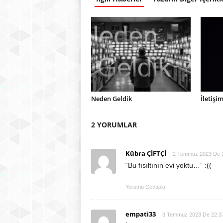
Neden Geldik
İletişi
2 YORUMLAR
Kübra ÇİFTÇİ
2 Temmuz 2023 De 
“Bu fısıltının evi yoktu…” :((
Yorumu Cevapla
empati33
3 Temmuz 2023 De 22:3