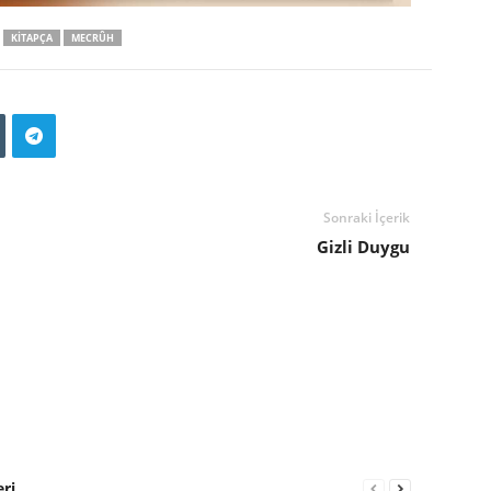
KITAPÇA
MECRÛH
Sonraki İçerik
Gizli Duygu
eri