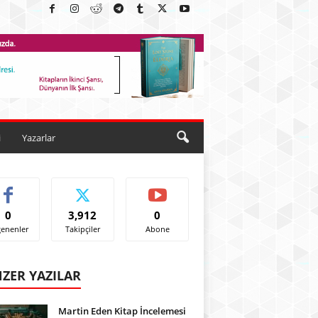
i
Yazarlar
0
3,912
0
enenler
Takipçiler
Abone
ZER YAZILAR
Martin Eden Kitap İncelemesi