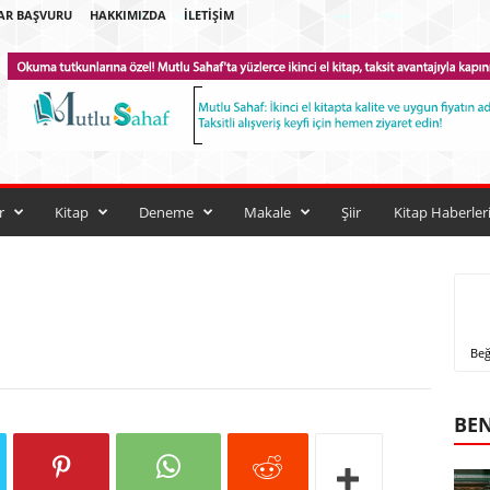
AR BAŞVURU
HAKKIMIZDA
İLETIŞIM
r
Kitap
Deneme
Makale
Şiir
Kitap Haberler
Beğ
BEN