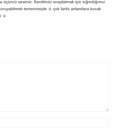
tta üçüncü sesimiz. Kendimizi onaylatmak için sığındığımız
ı koruyabilmek temennisiyle ☺ çok farklı anlamlara kucak
am ☺