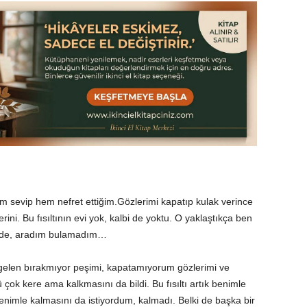
Hem sevip hem nefret ettiğim.Gözlerimi kapatıp kulak verince
erini. Bu fısıltının evi yok, kalbi de yoktu. O yaklaştıkça ben
inde, aradım bulamadım…
n gelen bırakmıyor peşimi, kapatamıyorum gözlerimi ve
ü çok kere ama kalkmasını da bildi. Bu fısıltı artık benimle
nimle kalmasını da istiyordum, kalmadı. Belki de başka bir