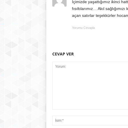
İçimizde yaşattığımız ikinci ha
fısıltılarımız… Akıl sağlığımız
açan satırlar teşekkürler hoc
Yorumu Cevapla
CEVAP VER