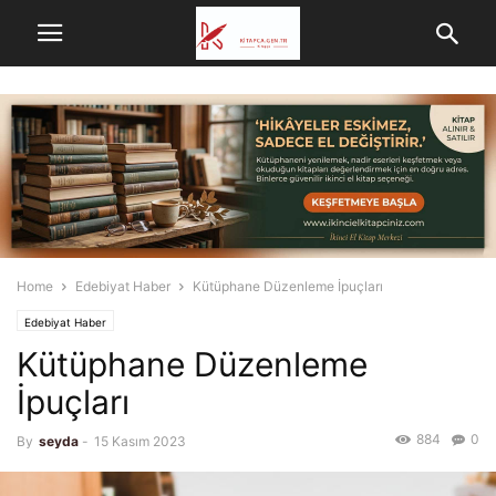
Home
Edebiyat Haber
Kütüphane Düzenleme İpuçları
Edebiyat Haber
Kütüphane Düzenleme
İpuçları
884
0
By
seyda
-
15 Kasım 2023