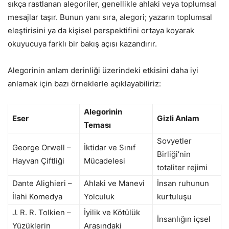
sıkça rastlanan alegoriler, genellikle ahlaki veya toplumsal
mesajlar taşır. Bunun yanı sıra, alegori; yazarın toplumsal
eleştirisini ya da kişisel perspektifini ortaya koyarak
okuyucuya farklı bir bakış açısı kazandırır.
Alegorinin anlam derinliği üzerindeki etkisini daha iyi
anlamak için bazı örneklerle açıklayabiliriz:
Alegorinin
Eser
Gizli Anlam
Teması
Sovyetler
George Orwell –
İktidar ve Sınıf
Birliği’nin
Hayvan Çiftliği
Mücadelesi
totaliter rejimi
Dante Alighieri –
Ahlaki ve Manevi
İnsan ruhunun
İlahi Komedya
Yolculuk
kurtuluşu
J. R. R. Tolkien –
İyilik ve Kötülük
İnsanlığın içsel
Yüzüklerin
Arasındaki