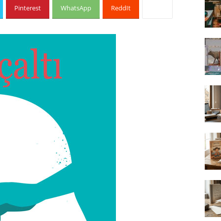
Pinterest
WhatsApp
ReddIt