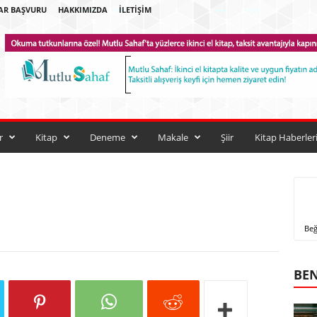
AR BAŞVURU
HAKKIMIZDA
İLETIŞIM
r
Kitap
Deneme
Makale
Şiir
Kitap Haberler
Beğ
BEN