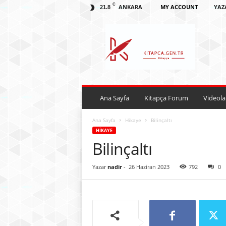
C
ANKARA
MY ACCOUNT
YAZ
21.8
K
i
t
a
p
ç
a
E
Ana Sayfa
Kitapça Forum
Videola
d
e
Ana Sayfa
Hikaye
Bilinçaltı
b
HIKAYE
i
Bilinçaltı
y
a
Yazar
nadir
-
26 Haziran 2023
792
0
t
K
i
t
a
p