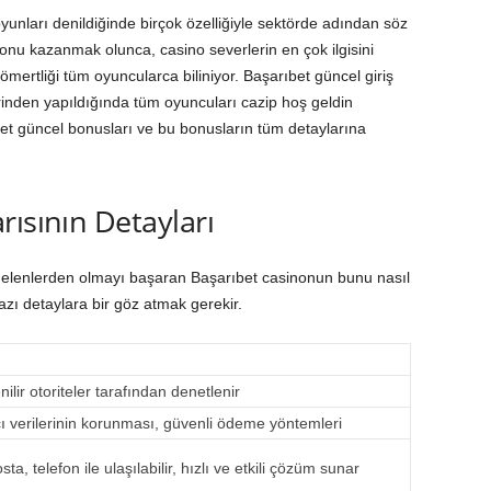
yunları denildiğinde birçok özelliğiyle sektörde adından söz
e konu kazanmak olunca, casino severlerin en çok ilgisini
mertliği tüm oyuncularca biliniyor. Başarıbet güncel giriş
inden yapıldığında tüm oyuncuları cazip hoş geldin
et güncel bonusları ve bu bonusların tüm detaylarına
rısının Detayları
 gelenlerden olmayı başaran Başarıbet casinonun bunu nasıl
azı detaylara bir göz atmak gerekir.
ilir otoriteler tarafından denetlenir
cı verilerinin korunması, güvenli ödeme yöntemleri
ta, telefon ile ulaşılabilir, hızlı ve etkili çözüm sunar