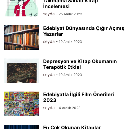
Takmama Sanatı Kitap
İncelemesi
seyda
-
25 Aralık 2023
Edebiyat Dünyasında Çığır Açmış
Yazarlar
seyda
-
19 Aralık 2023
Depresyon ve Kitap Okumanın
Terapötik Etkisi
seyda
-
19 Aralık 2023
Edebiyatla İlgili Film Önerileri
2023
seyda
-
4 Aralık 2023
En Çok Okunan Kitaplar