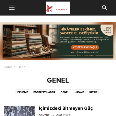
Home
Genel
GENEL
DENEME
EDEBIYAT HABER
GENEL
HIKAYE
KITAP
KITAPÇA DERGI
MAKALE
NEDIR
ŞAIRLER
ŞIIR
VIDEOLAR
YAZARLAR
İçimizdeki Bitmeyen Güç
seyda
-
7 Mart 2024