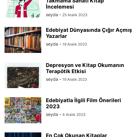
Takmama Sanatı Kitap
İncelemesi
seyda
-
25 Aralık 2023
Edebiyat Dünyasında Çığır Açmış
Yazarlar
seyda
-
19 Aralık 2023
Depresyon ve Kitap Okumanın
Terapötik Etkisi
seyda
-
19 Aralık 2023
Edebiyatla İlgili Film Önerileri
2023
seyda
-
4 Aralık 2023
En Çok Okunan Kitaplar