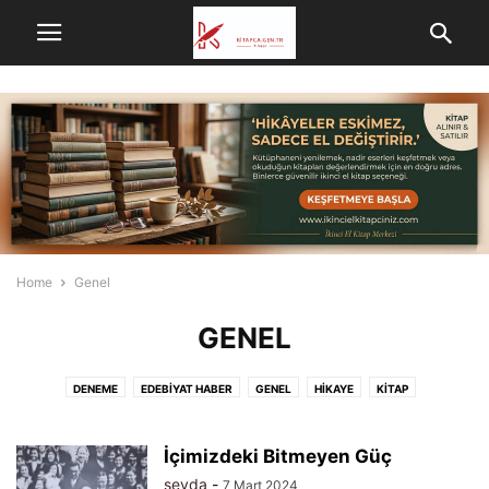
Home
Genel
GENEL
DENEME
EDEBIYAT HABER
GENEL
HIKAYE
KITAP
KITAPÇA DERGI
MAKALE
NEDIR
ŞAIRLER
ŞIIR
VIDEOLAR
YAZARLAR
İçimizdeki Bitmeyen Güç
seyda
-
7 Mart 2024