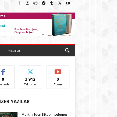
i
Yazarlar
0
3,912
0
enenler
Takipçiler
Abone
ZER YAZILAR
Martin Eden Kitap İncelemesi