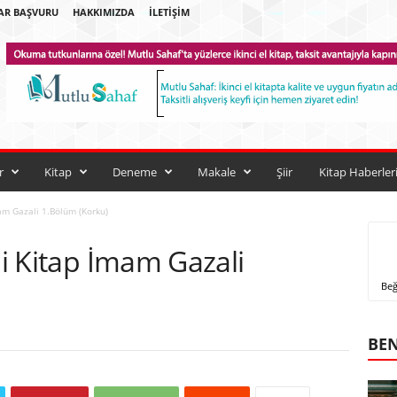
AR BAŞVURU
HAKKIMIZDA
İLETIŞIM
r
Kitap
Deneme
Makale
Şiir
Kitap Haberler
mam Gazali 1.Bölüm (Korku)
li Kitap İmam Gazali
Beğ
BEN