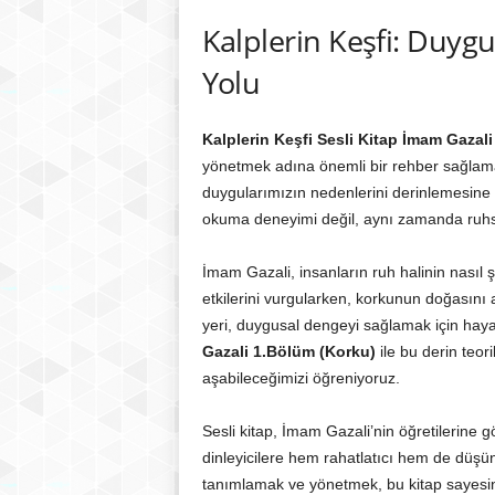
Kalplerin Keşfi: Duy
Yolu
Kalplerin Keşfi Sesli Kitap İmam Gazal
yönetmek adına önemli bir rehber sağlamakt
duygularımızın nedenlerini derinlemesine k
okuma deneyimi değil, aynı zamanda ruhsal
İmam Gazali, insanların ruh halinin nasıl 
etkilerini vurgularken, korkunun doğasını
yeri, duygusal dengeyi sağlamak için haya
Gazali 1.Bölüm (Korku)
ile bu derin teori
aşabileceğimizi öğreniyoruz.
Sesli kitap, İmam Gazali’nin öğretilerine g
dinleyicilere hem rahatlatıcı hem de düşü
tanımlamak ve yönetmek, bu kitap sayesinde