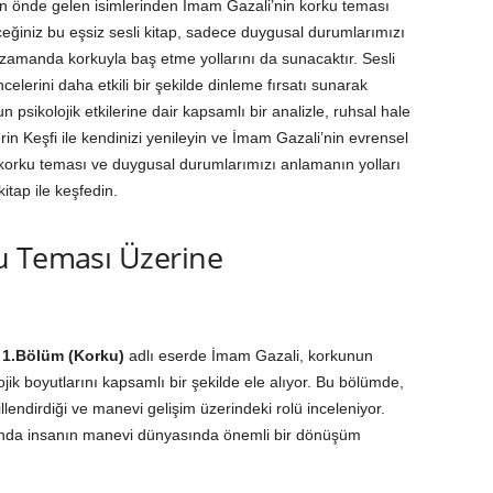
n önde gelen isimlerinden İmam Gazali’nin korku teması
eceğiniz bu eşsiz sesli kitap, sadece duygusal durumlarımızı
amanda korkuyla baş etme yollarını da sunacaktır. Sesli
ncelerini daha etkili bir şekilde dinleme fırsatı sunarak
un psikolojik etkilerine dair kapsamlı bir analizle, ruhsal hale
lerin Keşfi ile kendinizi yenileyin ve İmam Gazali’nin evrensel
 korku teması ve duygusal durumlarımızı anlamanın yolları
itap ile keşfedin.
u Teması Üzerine
i 1.Bölüm (Korku)
adlı eserde İmam Gazali, korkunun
ojik boyutlarını kapsamlı bir şekilde ele alıyor. Bu bölümde,
illendirdiği ve manevi gelişim üzerindeki rolü inceleniyor.
anda insanın manevi dünyasında önemli bir dönüşüm