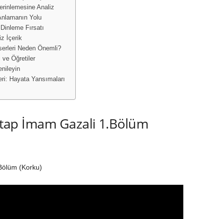
rinlemesine Analiz
 Anlamanın Yolu
 Dinleme Fırsatı
z İçerik
serleri Neden Önemli?
 ve Öğretiler
enileyin
ri: Hayata Yansımaları
 Kitap İmam Gazali 1.Bölüm
.Bölüm (Korku)