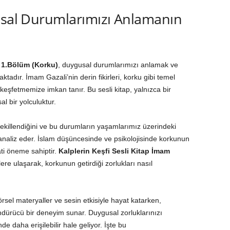
gusal Durumlarımızı Anlamanın
i 1.Bölüm (Korku)
, duygusal durumlarımızı anlamak ve
adır. İmam Gazali’nin derin fikirleri, korku gibi temel
eşfetmemize imkan tanır. Bu sesli kitap, yalnızca bir
 bir yolculuktur.
şekillendiğini ve bu durumların yaşamlarımız üzerindeki
 analiz eder. İslam düşüncesinde ve psikolojisinde korkunun
ti öneme sahiptir.
Kalplerin Keşfi Sesli Kitap İmam
lere ulaşarak, korkunun getirdiği zorlukları nasıl
örsel materyaller ve sesin etkisiyle hayat katarken,
ndürücü bir deneyim sunar. Duygusal zorluklarınızı
 daha erişilebilir hale geliyor. İşte bu