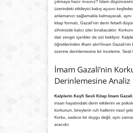
çıkmaya hazır mısınız? İslam düşüncesini
üzerindeki etkileyici bakış açısını keşfed
anlamanızı sağlamakla kalmayacak, aynı z
kitap formatı, Gazali’nin derin felsefi düşü
zihninizde kalıcı izler bırakacaktır. Korkun
dair zengin içerikler de sizi bekliyor. Kalp
öğretilerinden ilham alın!İmam Gazali’nin
üzerine derinlemesine bir inceleme. Sesli k
İmam Gazali’nin Kork
Derinlemesine Analiz
Kalplerin Keşfi Sesli Kitap İmam Gazal
insan hayatındaki derin etkilerini ve psikol
korkunun, bireylerin ruh hallerini nasıl şek
Korku, sadece bir duygu değil, aynı zam
aracıdır.