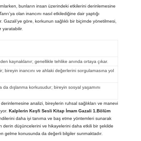
ımlarken, bunların insan üzerindeki etkilerini derinlemesine
nrı’ya olan inancını nasıl etkilediğine dair yaptığı
ir. Gazali’ye göre, korkunun sağlıklı bir biçimde yönetilmesi,
 yaratabilir.
n kaynaklanır; genellikle tehlike anında ortaya çıkar.
ir; bireyin inancını ve ahlaki değerlerini sorgulamasına yol
 da dışlanma korkusudur; bireyin sosyal yaşamını
erinlemesine analizi, bireylerin ruhsal sağlıkları ve manevi
uyor.
Kalplerin Keşfi Sesli Kitap İmam Gazali 1.Bölüm
endilerini daha iyi tanıma ve baş etme yöntemleri sunarak
 derin düşüncelerini ve hikayelerini daha etkili bir şekilde
n gelme konusunda da değerli bilgiler sunmaktadır.