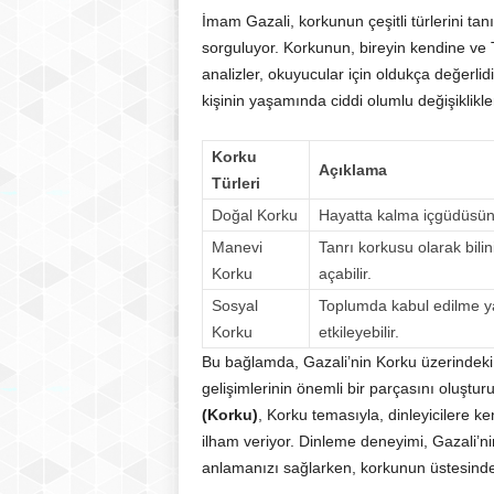
İmam Gazali, korkunun çeşitli türlerini tan
sorguluyor. Korkunun, bireyin kendine ve Ta
analizler, okuyucular için oldukça değerlid
kişinin yaşamında ciddi olumlu değişiklikler
Korku
Açıklama
Türleri
Doğal Korku
Hayatta kalma içgüdüsünde
Manevi
Tanrı korkusu olarak bilin
Korku
açabilir.
Sosyal
Toplumda kabul edilme ya
Korku
etkileyebilir.
Bu bağlamda, Gazali’nin Korku üzerindeki d
gelişimlerinin önemli bir parçasını oluştur
(Korku)
, Korku temasıyla, dinleyicilere k
ilham veriyor. Dinleme deneyimi, Gazali’nin
anlamanızı sağlarken, korkunun üstesinde