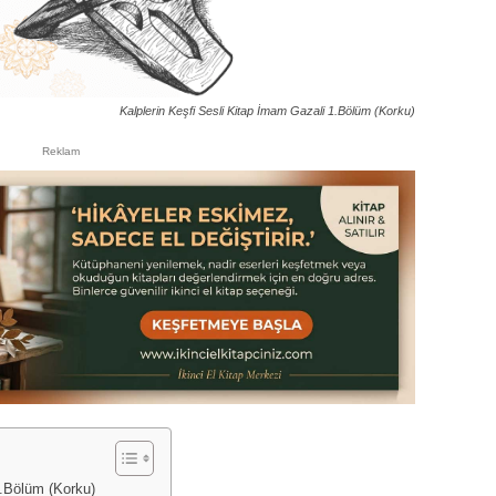
Kalplerin Keşfi Sesli Kitap İmam Gazali 1.Bölüm (Korku)
Reklam
1.Bölüm (Korku)