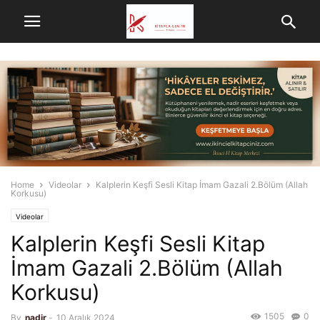
Home
Videolar
Kalplerin Keşfi Sesli Kitap İmam Gazali 2.Bölüm (Allah
Korkusu)
Videolar
Kalplerin Keşfi Sesli Kitap
İmam Gazali 2.Bölüm (Allah
Korkusu)
1505
0
By
nadir
-
10 Aralık 2024