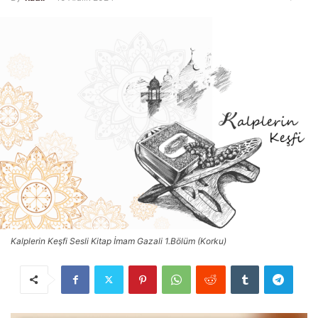
Kalplerin Keşfi Sesli Kitap İmam Gazali 1.Bölüm (Korku)