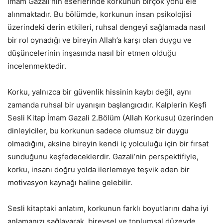
İmam Gazali’nin eserlerinde korkunun birçok yönü ele
alınmaktadır. Bu bölümde, korkunun insan psikolojisi
üzerindeki derin etkileri, ruhsal dengeyi sağlamada nasıl
bir rol oynadığı ve bireyin Allah’a karşı olan duygu ve
düşüncelerinin inşasında nasıl bir etmen olduğu
incelenmektedir.
Korku, yalnızca bir güvenlik hissinin kaybı değil, aynı
zamanda ruhsal bir uyanışın başlangıcıdır. Kalplerin Keşfi
Sesli Kitap İmam Gazali 2.Bölüm (Allah Korkusu) üzerinden
dinleyiciler, bu korkunun sadece olumsuz bir duygu
olmadığını, aksine bireyin kendi iç yolculuğu için bir fırsat
sunduğunu keşfedeceklerdir. Gazali’nin perspektifiyle,
korku, insanı doğru yolda ilerlemeye teşvik eden bir
motivasyon kaynağı haline gelebilir.
Sesli kitaptaki anlatım, korkunun farklı boyutlarını daha iyi
anlamanızı sağlayarak, bireysel ve toplumsal düzeyde